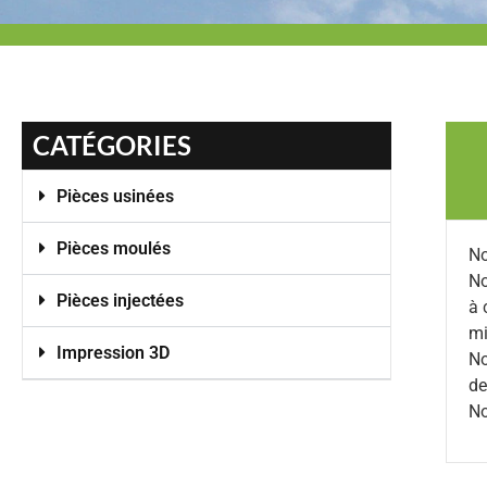
CATÉGORIES
Pièces usinées
Pièces moulés
No
No
Pièces injectées
à 
m
Impression 3D
No
de
No