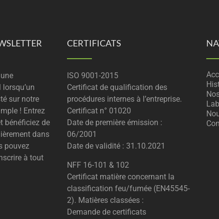
EWSLETTER
CERTIFICATS
NA
Acc
 une
ISO 9001-2015
His
l lorsqu’un
Certificat de qualification des
Nos
té sur notre
procédures internes à l’entreprise.
Lab
imple ! Entrez
Certificat n° 01020
Nou
t bénéficiez de
Date de première émission :
Con
lièrement dans
06/2001
us pouvez
Date de validité : 31.10.2021
scrire à tout
NFF 16-101 & 102
Certificat matière concernant la
classification feu/fumée (EN45545-
2). Matières classées :
Demande de certificats