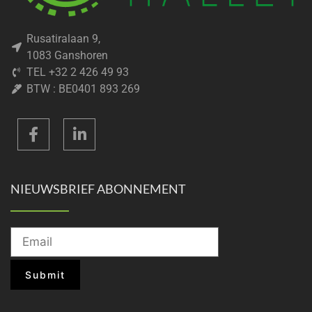
Rusatiralaan 9,
1083 Ganshoren
TEL +32 2 426 49 93
BTW : BE0401 893 269
NIEUWSBRIEF ABONNEMENT